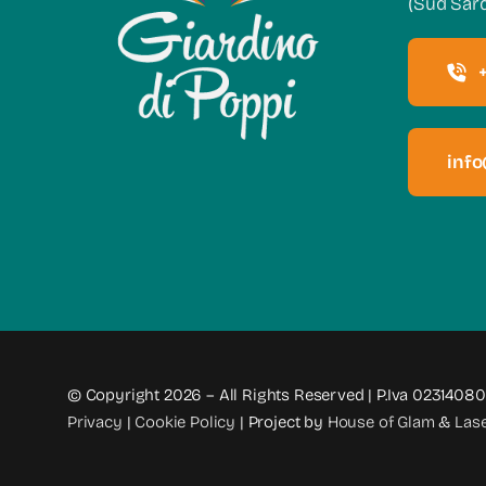
(Sud Sar
inf
© Copyright 2026 – All Rights Reserved | P.Iva 0231408
Privacy
|
Cookie Policy
| Project by
House of Glam
&
Lase