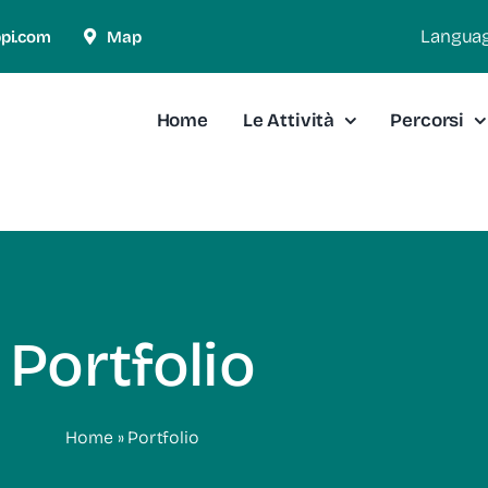
Langua
ppi.com
Map
Home
Le Attività
Percorsi
Portfolio
Home
»
Portfolio