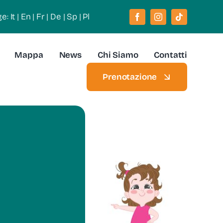
ge:
It
|
En
|
Fr
|
De
|
Sp
|
Pl
Mappa
News
Chi Siamo
Contatti
Prenotazione