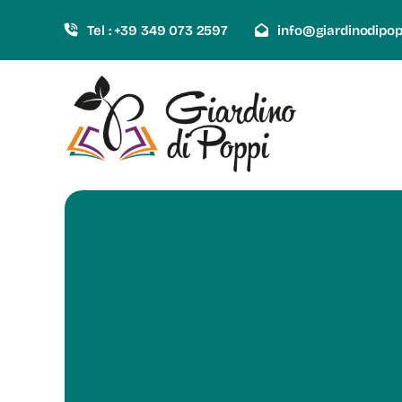
Skip
Tel : +39 349 073 2597
info@giardinodipo
to
content