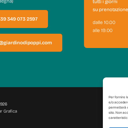
degna)
tutti i giorni
su prenotazion
+39 349 073 2597
dalle 10.00
alle 19.00
o@giardinodipoppi.com
Per fornire 
e/o accedere
0926
permetterà d
r Grafica
sito. Non ac
caratteristic