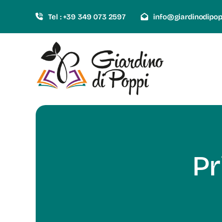
Skip
Tel : +39 349 073 2597
info@giardinodipo
to
content
Pr