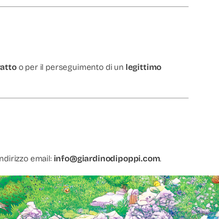
ratto
o per il perseguimento di un
legittimo
indirizzo email:
info@giardinodipoppi.com
.