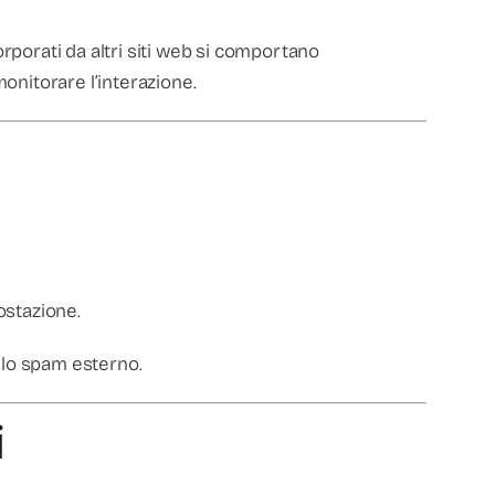
orporati da altri siti web si comportano
monitorare l’interazione.
postazione.
llo spam esterno.
i