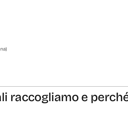
gna)
ali raccogliamo e p
erch