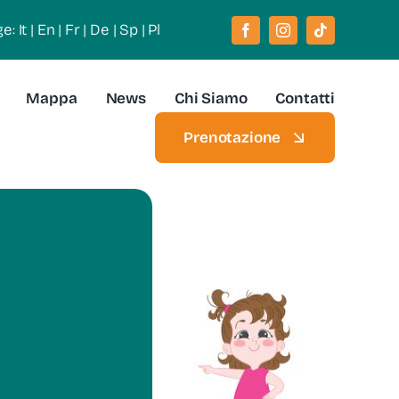
ge:
It
|
En
|
Fr
|
De
|
Sp
|
Pl
Mappa
News
Chi Siamo
Contatti
Prenotazione