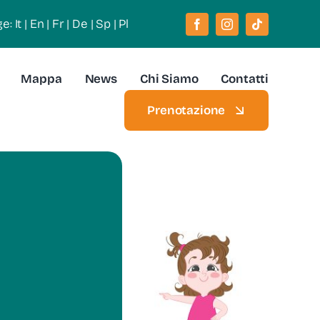
ge:
It
|
En
|
Fr
|
De
|
Sp
|
Pl
Mappa
News
Chi Siamo
Contatti
Prenotazione