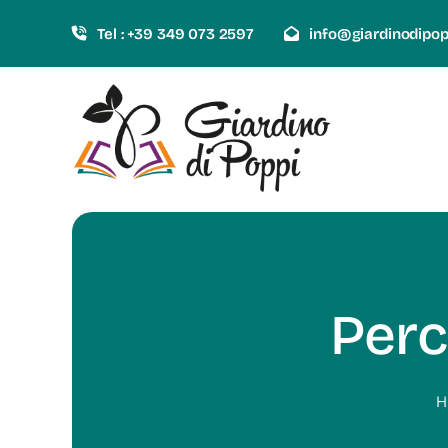
Skip
Tel : +39 349 073 2597
info@giardinodipo
to
content
Perc
H