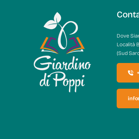
Conta
Dove Sia
Località 
(Sud Sar
inf