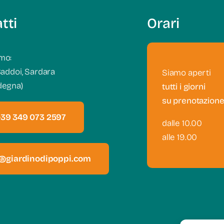
tti
Orari
mo:
Baddoi, Sardara
Siamo aperti
degna)
tutti i giorni
su prenotazion
+39 349 073 2597
dalle 10.00
alle 19.00
o@giardinodipoppi.com