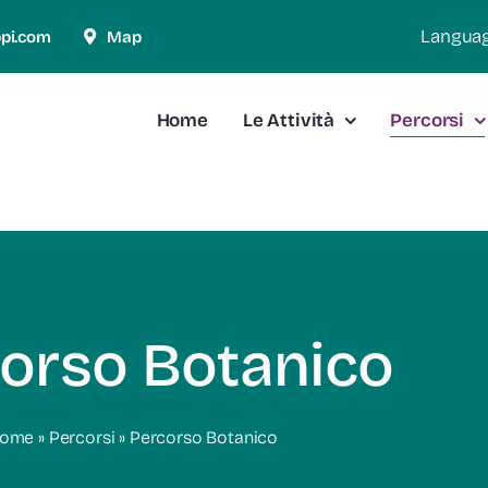
Langua
ppi.com
Map
Home
Le Attività
Percorsi
orso Botanico
ome
»
Percorsi
»
Percorso Botanico