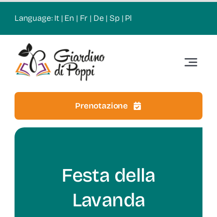
Skip
Language:
It
|
En
|
Fr
|
De
|
Sp
|
Pl
to
content
Toggle
Navigat
Home
Prenotazione
Le Attività
Percorsi
Festa della
Mappa
Lavanda
News