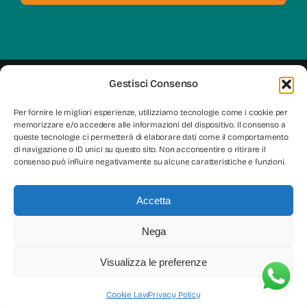
Gestisci Consenso
© Copyright 2026 – All Rights Reserved | P.Iva
Per fornire le migliori esperienze, utilizziamo tecnologie come i cookie per
02314080926
memorizzare e/o accedere alle informazioni del dispositivo. Il consenso a
Privacy
|
Cookie Policy
| Project by
House of Glam
&
queste tecnologie ci permetterà di elaborare dati come il comportamento
di navigazione o ID unici su questo sito. Non acconsentire o ritirare il
Laser Grafica
consenso può influire negativamente su alcune caratteristiche e funzioni.
Accetta
Nega
Visualizza le preferenze
Cookie Law
Privacy Policy